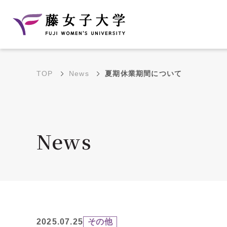
TOP
News
夏期休業期間について
建学の理念と教育目
沿革
的
藤のルーツ
学部・学科の教育目的
News
大学院の教育目的
アクセス・キャンパ
年間イベントス
ス概要
ュール
花川キャンパス無料ス
2025.07.25
その他