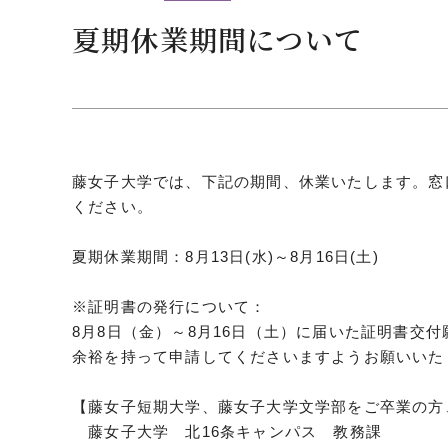
クールバス
夏期休業期間について
３Dパノラマビュー
広報活動
大学へのご支援
いて
プレスリリース
藤女子大学では、下記の期間、休業いたします。窓
税制上の優遇措置
広告掲載
ください。
相続財産によるご
取材・撮影依頼
遺贈寄付について
メディア出演・掲載
夏期休業期間：8月13日(水)～8月16日(土)
ふるさと納税を活
刊行物
た支援制度
※証明書の発行について：
大学紹介動画
8月8日（金）～8月16日（土）に届いた証明書交
SNS
余裕を持って申請してくださいますようお願いいた
シンボルマーク・校章
【藤女子短期大学、藤女子大学文学部をご卒業の方
自己点検・評価
教職員採用情報
藤女子大学 北16条キャンパス 教務課