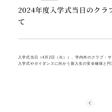
クールバス
2024年度入学式当日のク
３Dパノラマビュー
て
広報活動
大学へのご支援
いて
プレスリリース
税制上の優遇措置
広告掲載
相続財産によるご
取材・撮影依頼
入学式当日（4月2日（火））、学内外のクラブ・
遺贈寄付について
メディア出演・掲載
入学式やガイダンスに向かう新入生の安全確保と円
ふるさと納税を活
刊行物
た支援制度
大学紹介動画
SNS
シンボルマーク・校章
自己点検・評価
教職員採用情報