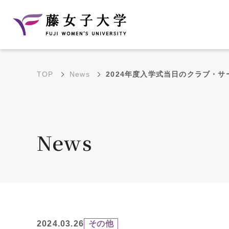
TOP
News
2024年度入学式当日のクラブ・
建学の理念と教育目
沿革
的
藤のルーツ
学部・学科の教育目的
News
大学院の教育目的
アクセス・キャンパ
年間イベントス
ス概要
ュール
花川キャンパス無料ス
2024.03.26
その他