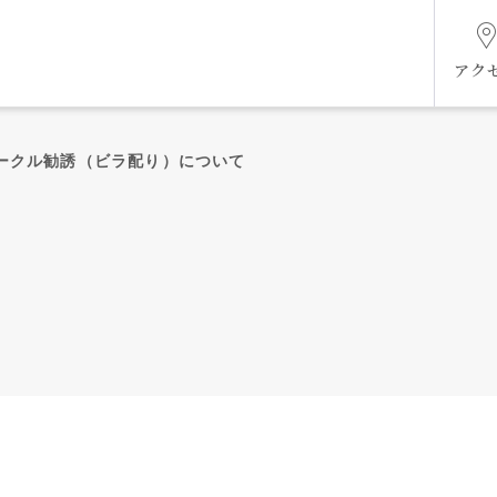
アク
サークル勧誘（ビラ配り）について
組織図
ケジ
未来共創ビジョン