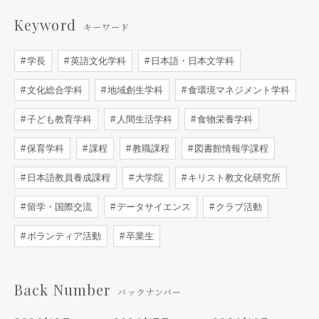
Keyword
キーワード
学長
英語文化学科
日本語・日本文学科
文化総合学科
地域創生学科
食環境マネジメント学科
子ども教育学科
人間生活学科
食物栄養学科
保育学科
課程
教職課程
図書館情報学課程
日本語教員養成課程
大学院
キリスト教文化研究所
留学・国際交流
データサイエンス
クラブ活動
ボランティア活動
卒業生
Back Number
バックナンバー