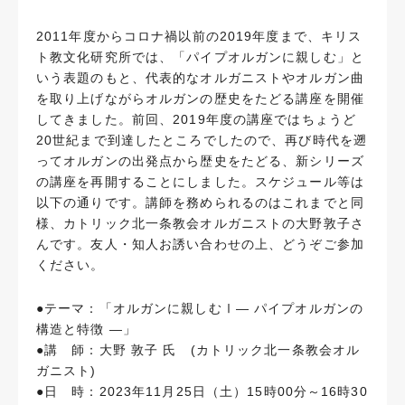
2011年度からコロナ禍以前の2019年度まで、キリス
ト教文化研究所では、「パイプオルガンに親しむ」と
いう表題のもと、代表的なオルガニストやオルガン曲
を取り上げながらオルガンの歴史をたどる講座を開催
してきました。前回、2019年度の講座ではちょうど
20世紀まで到達したところでしたので、再び時代を遡
ってオルガンの出発点から歴史をたどる、新シリーズ
の講座を再開することにしました。スケジュール等は
以下の通りです。講師を務められるのはこれまでと同
様、カトリック北一条教会オルガニストの大野敦子さ
んです。友人・知人お誘い合わせの上、どうぞご参加
ください。
●テーマ：「オルガンに親しむⅠ― パイプオルガンの
構造と特徴 ―」
●講 師：大野 敦子 氏 (カトリック北一条教会オル
ガニスト)
●日 時：2023年11月25日（土）15時00分～16時30