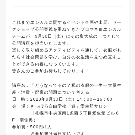
これまでエシカルに関するイベント企画や出展、ワー
クショップ公開実践を重ねてきたプロマネⅢエシカル
チームが、9月30日（土）にその集大成の一つとして
公開講座を担当いたします。
楽しく取り組めるアクティビティを通して、衣服がも
たらす社会問題を学び、自分の衣生活を見つめ直すこ
とができる内容になっています。
皆さんのご参加お待ちしております！
講座名：「どうなってるの？私の衣服の一生―大量生
産・消費・廃棄の問題について考える」
日 時：2023年9月30日（土）14：00～16：00
会 場：さっぽろ自由学校「遊」愛生舘サロン
（札幌市中央区南1条西５丁目愛生舘ビル６
F・南側奥）
参加費：500円/1人
※参加費は当日支払いです