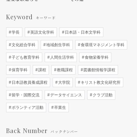
Keyword
キーワード
学長
英語文化学科
日本語・日本文学科
文化総合学科
地域創生学科
食環境マネジメント学科
子ども教育学科
人間生活学科
食物栄養学科
保育学科
課程
教職課程
図書館情報学課程
日本語教員養成課程
大学院
キリスト教文化研究所
留学・国際交流
データサイエンス
クラブ活動
ボランティア活動
卒業生
Back Number
バックナンバー