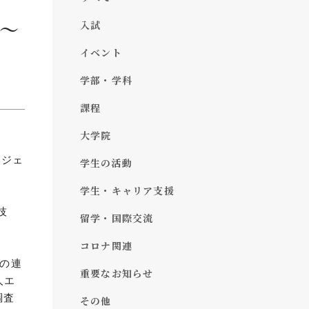
 ～
入試
イベント
学部・学科
課程
大学院
ロジェ
学生の活動
学生・キャリア支援
技
留学・国際交流
コロナ関連
との連
重要なお知らせ
人エ
調査
その他