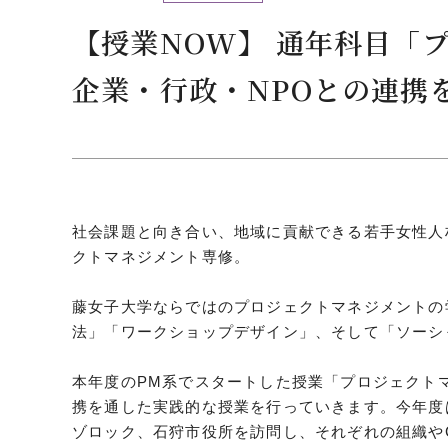
クールバス
【授業NOW】 通年科目「
３Dパノラマビュー
企業・行政・NPOとの連携
広報活動
大学へのご支援
いて
プレスリリース
税制上の優遇措置
広告掲載
相続財産によるご
取材・撮影依頼
社会課題と向き合い、地域に貢献できる若手女性人
遺贈寄付について
メディア出演・掲載
クトマネジメント専修。
ふるさと納税を活
刊行物
た支援制度
藤女子大学ならではのプロジェクトマネジメントの
大学紹介動画
法」「ワークショップデザイン」、そして「ソーシ
SNS
シンボルマーク・校章
本年度のPM系でスタートした授業「プロジェクト
携を通した実践的な授業を行っていきます。今年度
自己点検・評価
教職員採用情報
ゾロック、石狩市役所を訪問し、それぞれの組織や