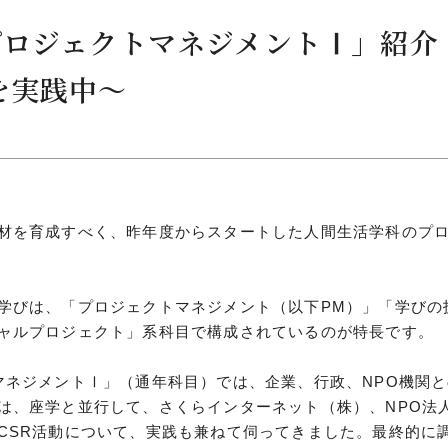
プロジェクトマネジメントⅠ」紹介
を実践中～
につ
情報公開
学則
寄付
材を育成すべく、昨年度からスタートした人間生活学科のプ
用し
学びは、「プロジェクトマネジメント（以下PM）」「学びの
ャルプロジェクト」系科目で構成されているのが特長です。
マネジメントⅠ」（通年科目）では、企業、行政、NPO機関
は、座学と並行して、さくらインターネット（株）、NPO法
CSR活動について、実践も兼ねて伺ってきました。最終的に