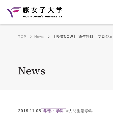
TOP
News
【授業NOW】 通年科目「プロジ
建学の理念と教育目
沿革
的
藤のルーツ
学部・学科の教育目的
News
大学院の教育目的
アクセス・キャンパ
年間イベントス
ス概要
ュール
花川キャンパス無料ス
2019.11.05
学部・学科
#人間生活学科