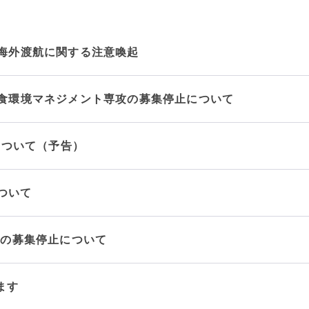
海外渡航に関する注意喚起
につ
情報公開
食環境マネジメント専攻の募集停止について
学則
について（予告）
寄付
用し
ついて
科の募集停止について
ます