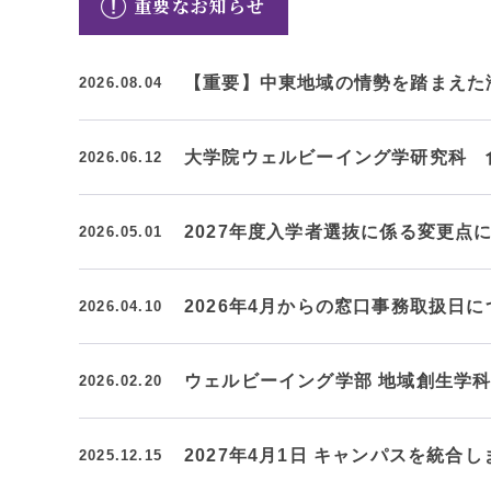
重要なお知らせ
クールバス
３Dパノラマビュー
【重要】中東地域の情勢を踏まえた
2026.08.04
広報活動
大学へのご支援
いて
大学院ウェルビーイング学研究科 
2026.06.12
プレスリリース
税制上の優遇措置
広告掲載
2027年度入学者選抜に係る変更点
2026.05.01
相続財産によるご
取材・撮影依頼
遺贈寄付について
メディア出演・掲載
ふるさと納税を活
刊行物
2026年4月からの窓口事務取扱日に
2026.04.10
た支援制度
大学紹介動画
SNS
ウェルビーイング学部 地域創生学
2026.02.20
シンボルマーク・校章
2027年4月1日 キャンパスを統合し
2025.12.15
自己点検・評価
教職員採用情報