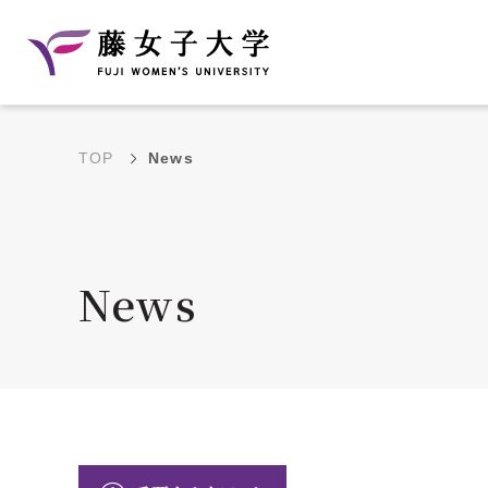
TOP
News
建学の理念と教育目
沿革
的
藤のルーツ
学部・学科の教育目的
News
大学院の教育目的
アクセス・キャンパ
年間イベントス
ス概要
ュール
花川キャンパス無料ス