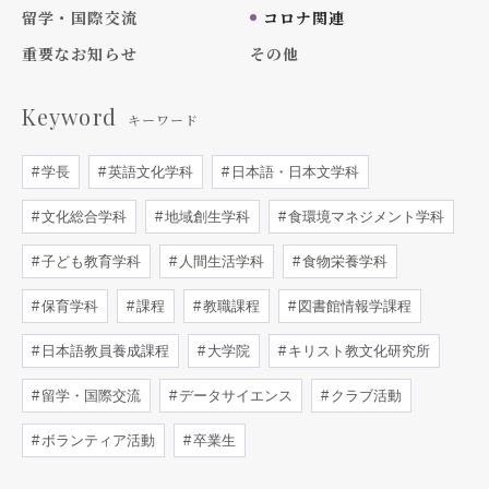
留学・国際交流
コロナ関連
重要なお知らせ
その他
Keyword
キーワード
学長
英語文化学科
日本語・日本文学科
文化総合学科
地域創生学科
食環境マネジメント学科
子ども教育学科
人間生活学科
食物栄養学科
保育学科
課程
教職課程
図書館情報学課程
日本語教員養成課程
大学院
キリスト教文化研究所
留学・国際交流
データサイエンス
クラブ活動
ボランティア活動
卒業生