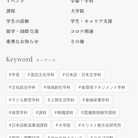
イベント
学部・学科
課程
大学院
学生の活動
学生・キャリア支援
留学・国際交流
コロナ関連
重要なお知らせ
その他
Keyword
キーワード
学長
英語文化学科
日本語・日本文学科
文化総合学科
地域創生学科
食環境マネジメント学科
子ども教育学科
人間生活学科
食物栄養学科
保育学科
課程
教職課程
図書館情報学課程
日本語教員養成課程
大学院
キリスト教文化研究所
留学・国際交流
データサイエンス
クラブ活動