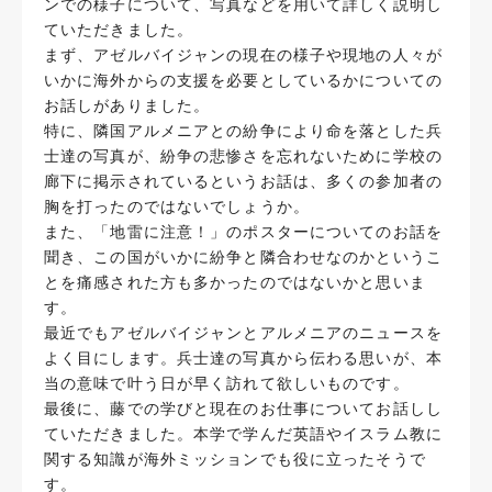
ンでの様子について、写真などを用いて詳しく説明し
ていただきました。
まず、アゼルバイジャンの現在の様子や現地の人々が
いかに海外からの支援を必要としているかについての
お話しがありました。
特に、隣国アルメニアとの紛争により命を落とした兵
士達の写真が、紛争の悲惨さを忘れないために学校の
廊下に掲示されているというお話は、多くの参加者の
胸を打ったのではないでしょうか。
また、「地雷に注意！」のポスターについてのお話を
聞き、この国がいかに紛争と隣合わせなのかというこ
とを痛感された方も多かったのではないかと思いま
す。
最近でもアゼルバイジャンとアルメニアのニュースを
よく目にします。兵士達の写真から伝わる思いが、本
当の意味で叶う日が早く訪れて欲しいものです。
最後に、藤での学びと現在のお仕事についてお話しし
ていただきました。本学で学んだ英語やイスラム教に
関する知識が海外ミッションでも役に立ったそうで
す。