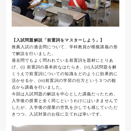
【入試問題解説「前置詞をマスターしよう」】
推薦入試の過去問について、学科教員が模擬講義の形
で解説を行いました。
過去問でもよく問われている前置詞を題材にとりあ
げ、(i) 前置詞の基本的なはたらき、(ii)入試問題を解
くうえで前置詞についての知識をどのように効果的に
活かせるか、(iii)前置詞の学習の仕方という３つの観
点から講義を行いました。
今回は入試問題の解説を中心とした講義だったため、
入学後の授業と全く同じというわけにはいきませんで
したが、入学後の授業の空気を少しでも感じていただ
きつつ、入試対策のお役に立てれば幸いです。