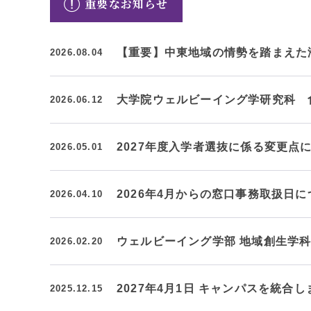
重要なお知らせ
クールバス
３Dパノラマビュー
【重要】中東地域の情勢を踏まえた
2026.08.04
広報活動
大学へのご支援
いて
大学院ウェルビーイング学研究科 
2026.06.12
プレスリリース
税制上の優遇措置
広告掲載
2027年度入学者選抜に係る変更点
2026.05.01
相続財産によるご
取材・撮影依頼
遺贈寄付について
メディア出演・掲載
ふるさと納税を活
刊行物
2026年4月からの窓口事務取扱日に
2026.04.10
た支援制度
大学紹介動画
SNS
ウェルビーイング学部 地域創生学
2026.02.20
シンボルマーク・校章
2027年4月1日 キャンパスを統合し
2025.12.15
自己点検・評価
教職員採用情報