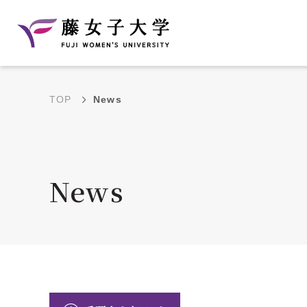
TOP
News
建学の理念と教育目
沿革
的
藤のルーツ
学部・学科の教育目的
News
大学院の教育目的
アクセス・キャンパ
年間イベントス
ス概要
ュール
花川キャンパス無料ス