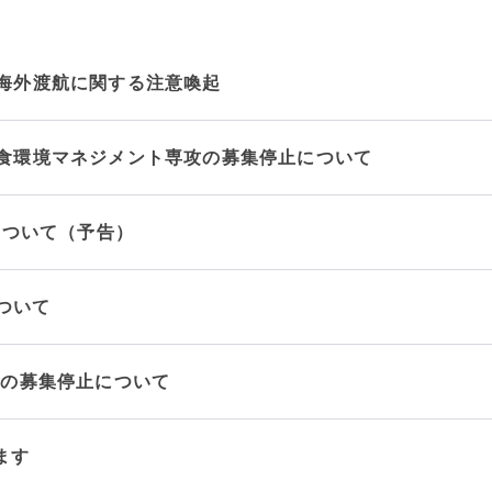
海外渡航に関する注意喚起
につ
情報公開
食環境マネジメント専攻の募集停止について
学則
について（予告）
寄付
用し
ついて
科の募集停止について
ます