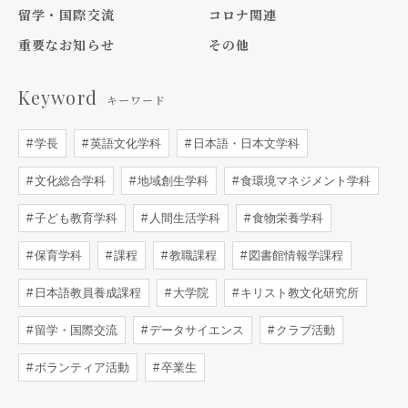
留学・国際交流
コロナ関連
重要なお知らせ
その他
Keyword
キーワード
学長
英語文化学科
日本語・日本文学科
文化総合学科
地域創生学科
食環境マネジメント学科
子ども教育学科
人間生活学科
食物栄養学科
保育学科
課程
教職課程
図書館情報学課程
日本語教員養成課程
大学院
キリスト教文化研究所
留学・国際交流
データサイエンス
クラブ活動
ボランティア活動
卒業生