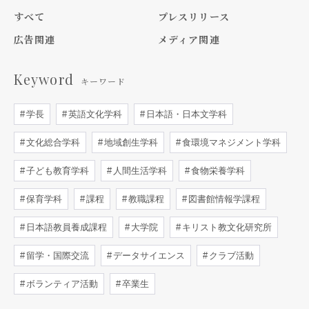
すべて
プレスリリース
広告関連
メディア関連
Keyword
キーワード
学長
英語文化学科
日本語・日本文学科
文化総合学科
地域創生学科
食環境マネジメント学科
子ども教育学科
人間生活学科
食物栄養学科
保育学科
課程
教職課程
図書館情報学課程
日本語教員養成課程
大学院
キリスト教文化研究所
留学・国際交流
データサイエンス
クラブ活動
ボランティア活動
卒業生