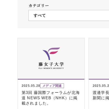
クールバス
カテゴリー
３Dパノラマビュー
すべて
広報活動
大学へのご支援
いて
プレスリリース
税制上の優遇措置
広告掲載
相続財産によるご
取材・撮影依頼
遺贈寄付について
メディア出演・掲載
ふるさと納税を活
刊行物
た支援制度
大学紹介動画
SNS
2025.05.28
メディア関連
2025.05.
シンボルマーク・校章
第3回 藤国際フォーラムが北海
渡邊学
道 NEWS WEB（NHK）に掲
新聞に
載されました。
自己点検・評価
教職員採用情報