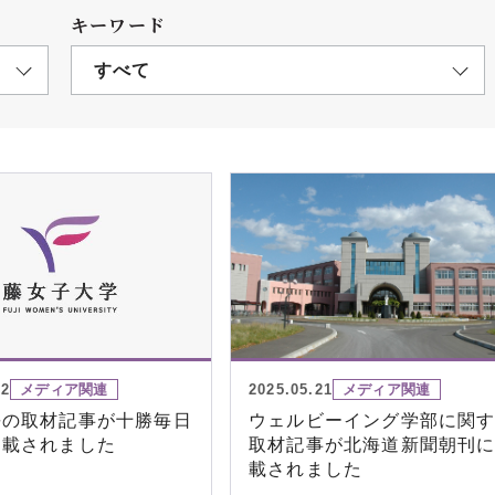
キーワード
すべて
につ
情報公開
学則
寄付
用し
22
メディア関連
2025.05.21
メディア関連
長の取材記事が十勝毎日
ウェルビーイング学部に関
掲載されました
取材記事が北海道新聞朝刊
載されました