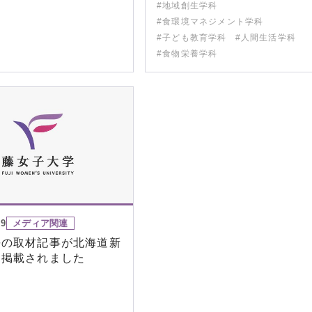
#地域創生学科
#食環境マネジメント学科
#子ども教育学科
#人間生活学科
#食物栄養学科
09
メディア関連
長の取材記事が北海道新
に掲載されました