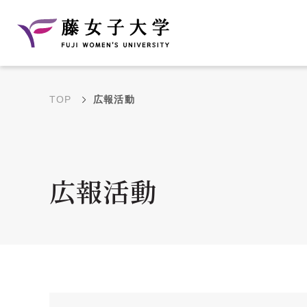
TOP
広報活動
建学の理念と教育目
沿革
的
藤のルーツ
学部・学科の教育目的
広報活動
大学院の教育目的
アクセス・キャンパ
年間イベントス
ス概要
ュール
花川キャンパス無料ス