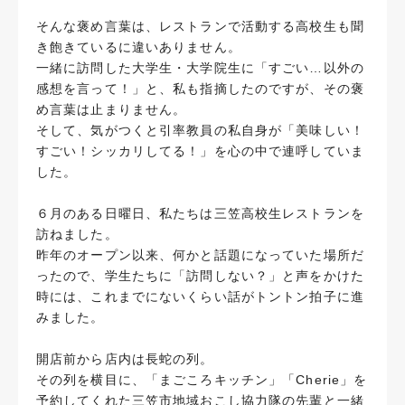
そんな褒め言葉は、レストランで活動する高校生も聞
き飽きているに違いありません。
一緒に訪問した大学生・大学院生に「すごい…以外の
感想を言って！」と、私も指摘したのですが、その褒
め言葉は止まりません。
そして、気がつくと引率教員の私自身が「美味しい！
すごい！シッカリしてる！」を心の中で連呼していま
した。
６月のある日曜日、私たちは三笠高校生レストランを
訪ねました。
昨年のオープン以来、何かと話題になっていた場所だ
ったので、学生たちに「訪問しない？」と声をかけた
時には、これまでにないくらい話がトントン拍子に進
みました。
開店前から店内は長蛇の列。
その列を横目に、「まごころキッチン」「Cherie」を
予約してくれた三笠市地域おこし協力隊の先輩と一緒