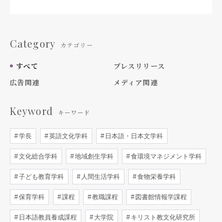
Category
カテゴリー
すべて
プレスリリース
広告関連
メディア関連
Keyword
キーワード
学長
英語文化学科
日本語・日本文学科
文化総合学科
地域創生学科
食環境マネジメント学科
子ども教育学科
人間生活学科
食物栄養学科
保育学科
課程
教職課程
図書館情報学課程
日本語教員養成課程
大学院
キリスト教文化研究所