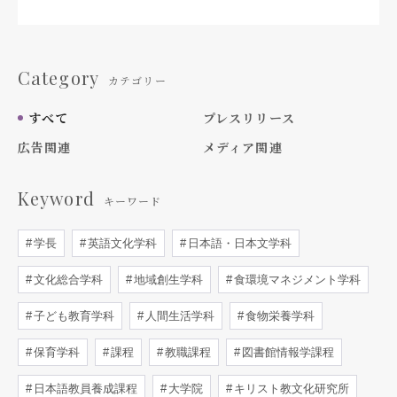
Category
カテゴリー
すべて
プレスリリース
広告関連
メディア関連
Keyword
キーワード
学長
英語文化学科
日本語・日本文学科
文化総合学科
地域創生学科
食環境マネジメント学科
子ども教育学科
人間生活学科
食物栄養学科
保育学科
課程
教職課程
図書館情報学課程
日本語教員養成課程
大学院
キリスト教文化研究所