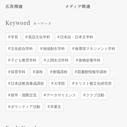
広告関連
メディア関連
Keyword
キーワード
学長
英語文化学科
日本語・日本文学科
文化総合学科
地域創生学科
食環境マネジメント学科
子ども教育学科
人間生活学科
食物栄養学科
保育学科
課程
教職課程
図書館情報学課程
日本語教員養成課程
大学院
キリスト教文化研究所
留学・国際交流
データサイエンス
クラブ活動
ボランティア活動
卒業生