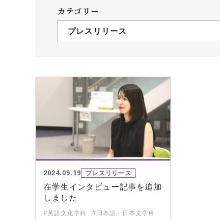
クールバス
カテゴリー
３Dパノラマビュー
プレスリリース
広報活動
大学へのご支援
いて
プレスリリース
税制上の優遇措置
広告掲載
相続財産によるご
取材・撮影依頼
遺贈寄付について
メディア出演・掲載
ふるさと納税を活
刊行物
た支援制度
大学紹介動画
SNS
2024.09.19
プレスリリース
シンボルマーク・校章
在学生インタビュー記事を追加
しました
自己点検・評価
教職員採用情報
#英語文化学科
#日本語・日本文学科