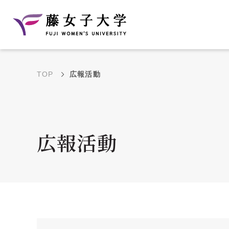
TOP
広報活動
建学の理念と教育目
沿革
的
藤のルーツ
学部・学科の教育目的
広報活動
大学院の教育目的
アクセス・キャンパ
年間イベントス
ス概要
ュール
花川キャンパス無料ス