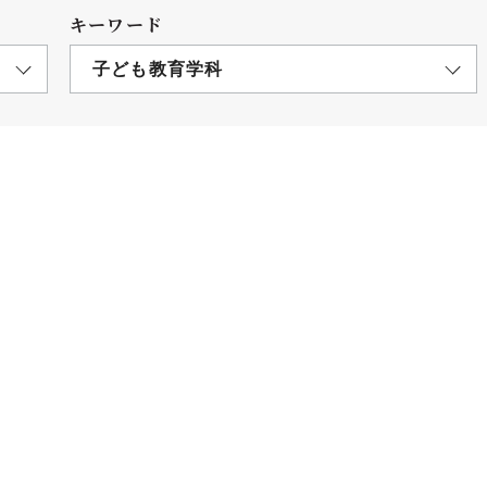
キーワード
子ども教育学科
につ
情報公開
学則
寄付
用し