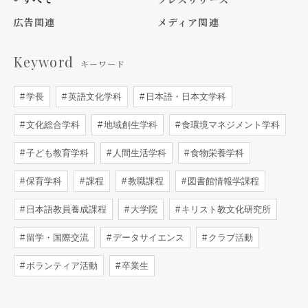
広告関連
メディア関連
Keyword
キーワード
学長
英語文化学科
日本語・日本文学科
文化総合学科
地域創生学科
食環境マネジメント学科
子ども教育学科
人間生活学科
食物栄養学科
保育学科
課程
教職課程
図書館情報学課程
日本語教員養成課程
大学院
キリスト教文化研究所
留学・国際交流
データサイエンス
クラブ活動
ボランティア活動
卒業生