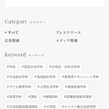
Category
カテゴリー
すべて
プレスリリース
広告関連
メディア関連
Keyword
キーワード
学長
英語文化学科
日本語・日本文学科
文化総合学科
地域創生学科
食環境マネジメント学科
子ども教育学科
人間生活学科
食物栄養学科
保育学科
課程
教職課程
図書館情報学課程
日本語教員養成課程
大学院
キリスト教文化研究所