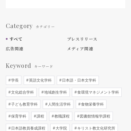
Category
カテゴリー
すべて
プレスリリース
広告関連
メディア関連
Keyword
キーワード
学長
英語文化学科
日本語・日本文学科
文化総合学科
地域創生学科
食環境マネジメント学科
子ども教育学科
人間生活学科
食物栄養学科
保育学科
課程
教職課程
図書館情報学課程
日本語教員養成課程
大学院
キリスト教文化研究所