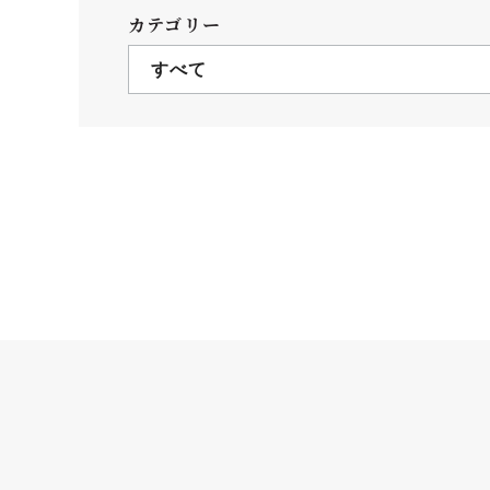
クールバス
カテゴリー
３Dパノラマビュー
すべて
広報活動
大学へのご支援
いて
プレスリリース
税制上の優遇措置
広告掲載
相続財産によるご
取材・撮影依頼
遺贈寄付について
メディア出演・掲載
ふるさと納税を活
刊行物
た支援制度
大学紹介動画
SNS
シンボルマーク・校章
自己点検・評価
教職員採用情報