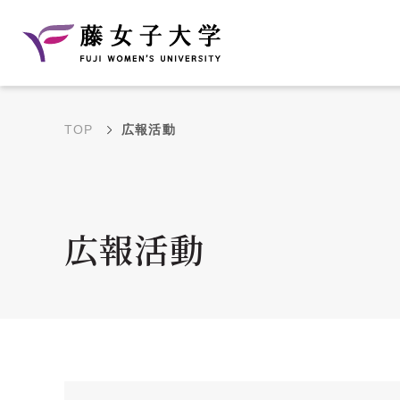
TOP
広報活動
建学の理念と教育目
沿革
的
藤のルーツ
学部・学科の教育目的
広報活動
大学院の教育目的
アクセス・キャンパ
年間イベントス
ス概要
ュール
花川キャンパス無料ス