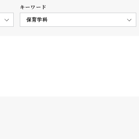
キーワード
保育学科
につ
情報公開
学則
寄付
用し