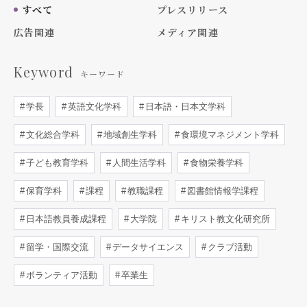
すべて
プレスリリース
広告関連
メディア関連
Keyword
キーワード
学長
英語文化学科
日本語・日本文学科
文化総合学科
地域創生学科
食環境マネジメント学科
子ども教育学科
人間生活学科
食物栄養学科
保育学科
課程
教職課程
図書館情報学課程
日本語教員養成課程
大学院
キリスト教文化研究所
留学・国際交流
データサイエンス
クラブ活動
ボランティア活動
卒業生