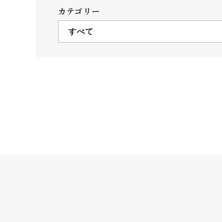
クールバス
カテゴリー
３Dパノラマビュー
すべて
広報活動
大学へのご支援
いて
プレスリリース
税制上の優遇措置
広告掲載
相続財産によるご
取材・撮影依頼
遺贈寄付について
メディア出演・掲載
ふるさと納税を活
刊行物
た支援制度
大学紹介動画
SNS
シンボルマーク・校章
自己点検・評価
教職員採用情報