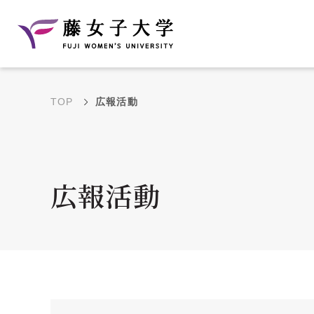
TOP
広報活動
建学の理念と教育目
沿革
的
藤のルーツ
学部・学科の教育目的
広報活動
大学院の教育目的
アクセス・キャンパ
年間イベントス
ス概要
ュール
花川キャンパス無料ス