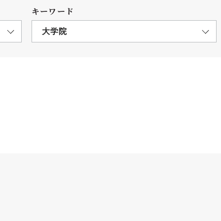
キーワード
大学院
につ
情報公開
学則
寄付
用し