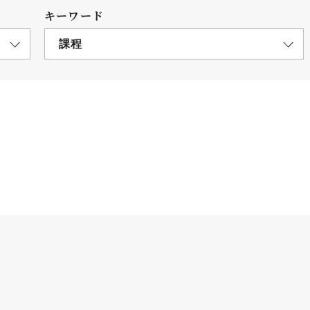
キーワード
課程
につ
情報公開
学則
寄付
用し