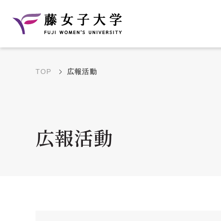
TOP
広報活動
建学の理念と教育目
沿革
的
藤のルーツ
学部・学科の教育目的
広報活動
大学院の教育目的
アクセス・キャンパ
年間イベントス
ス概要
ュール
花川キャンパス無料ス