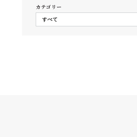
クールバス
カテゴリー
３Dパノラマビュー
すべて
広報活動
大学へのご支援
いて
プレスリリース
税制上の優遇措置
広告掲載
相続財産によるご
取材・撮影依頼
遺贈寄付について
メディア出演・掲載
ふるさと納税を活
刊行物
た支援制度
大学紹介動画
SNS
シンボルマーク・校章
自己点検・評価
教職員採用情報