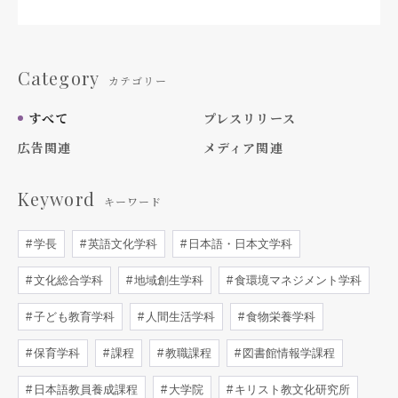
Category
カテゴリー
すべて
プレスリリース
広告関連
メディア関連
Keyword
キーワード
学長
英語文化学科
日本語・日本文学科
文化総合学科
地域創生学科
食環境マネジメント学科
子ども教育学科
人間生活学科
食物栄養学科
保育学科
課程
教職課程
図書館情報学課程
日本語教員養成課程
大学院
キリスト教文化研究所