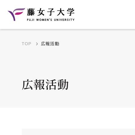
TOP
広報活動
建学の理念と教育目
沿革
的
藤のルーツ
学部・学科の教育目的
広報活動
大学院の教育目的
アクセス・キャンパ
年間イベントス
ス概要
ュール
花川キャンパス無料ス