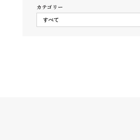
クールバス
カテゴリー
３Dパノラマビュー
すべて
広報活動
大学へのご支援
いて
プレスリリース
税制上の優遇措置
広告掲載
相続財産によるご
取材・撮影依頼
遺贈寄付について
メディア出演・掲載
ふるさと納税を活
刊行物
た支援制度
大学紹介動画
SNS
シンボルマーク・校章
自己点検・評価
教職員採用情報