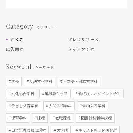
Category
カテゴリー
すべて
プレスリリース
広告関連
メディア関連
Keyword
キーワード
学長
英語文化学科
日本語・日本文学科
文化総合学科
地域創生学科
食環境マネジメント学科
子ども教育学科
人間生活学科
食物栄養学科
保育学科
課程
教職課程
図書館情報学課程
日本語教員養成課程
大学院
キリスト教文化研究所