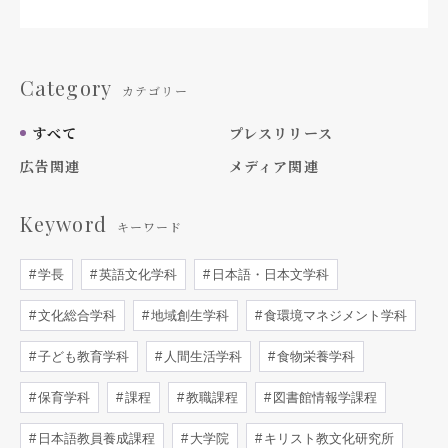
Category
カテゴリー
すべて
プレスリリース
広告関連
メディア関連
Keyword
キーワード
学長
英語文化学科
日本語・日本文学科
文化総合学科
地域創生学科
食環境マネジメント学科
子ども教育学科
人間生活学科
食物栄養学科
保育学科
課程
教職課程
図書館情報学課程
日本語教員養成課程
大学院
キリスト教文化研究所