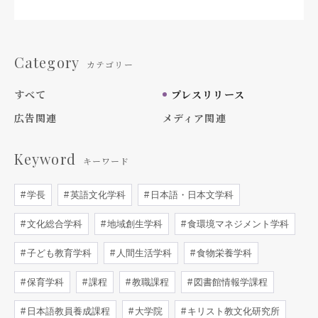
Category
カテゴリー
すべて
プレスリリース
広告関連
メディア関連
Keyword
キーワード
学長
英語文化学科
日本語・日本文学科
文化総合学科
地域創生学科
食環境マネジメント学科
子ども教育学科
人間生活学科
食物栄養学科
保育学科
課程
教職課程
図書館情報学課程
日本語教員養成課程
大学院
キリスト教文化研究所