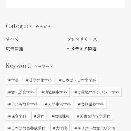
Category
カテゴリー
すべて
プレスリリース
広告関連
メディア関連
Keyword
キーワード
学長
英語文化学科
日本語・日本文学科
文化総合学科
地域創生学科
食環境マネジメント学科
子ども教育学科
人間生活学科
食物栄養学科
保育学科
課程
教職課程
図書館情報学課程
日本語教員養成課程
大学院
キリスト教文化研究所