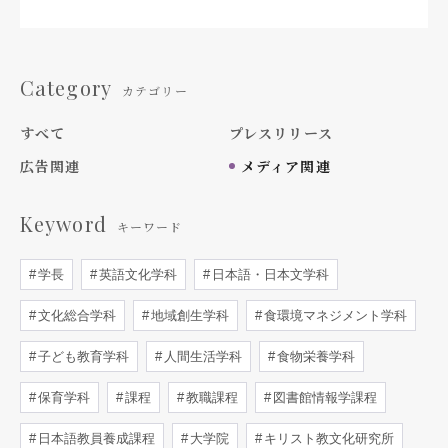
Category
カテゴリー
すべて
プレスリリース
広告関連
メディア関連
Keyword
キーワード
学長
英語文化学科
日本語・日本文学科
文化総合学科
地域創生学科
食環境マネジメント学科
子ども教育学科
人間生活学科
食物栄養学科
保育学科
課程
教職課程
図書館情報学課程
日本語教員養成課程
大学院
キリスト教文化研究所