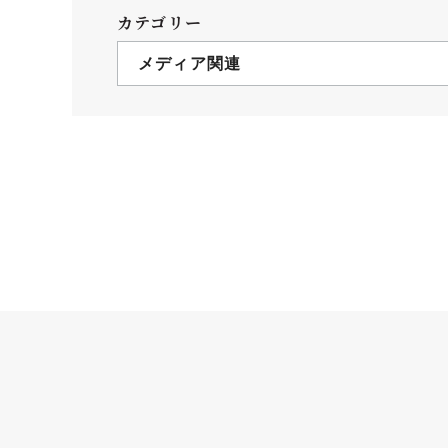
クールバス
カテゴリー
３Dパノラマビュー
メディア関連
広報活動
大学へのご支援
いて
プレスリリース
税制上の優遇措置
広告掲載
相続財産によるご
取材・撮影依頼
遺贈寄付について
メディア出演・掲載
ふるさと納税を活
刊行物
た支援制度
大学紹介動画
SNS
シンボルマーク・校章
自己点検・評価
教職員採用情報