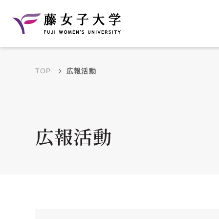
TOP
広報活動
建学の理念と教育目
沿革
的
藤のルーツ
学部・学科の教育目的
広報活動
大学院の教育目的
アクセス・キャンパ
年間イベントス
ス概要
ュール
花川キャンパス無料ス