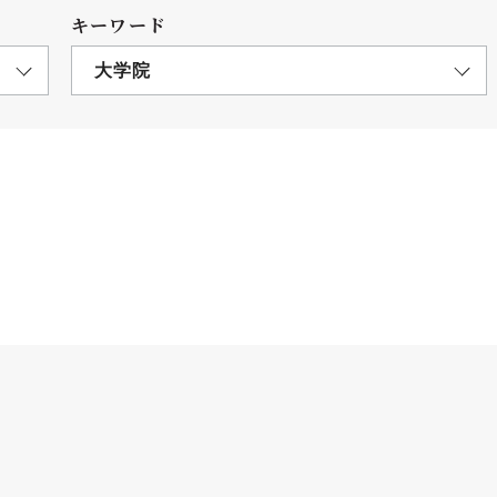
キーワード
大学院
につ
情報公開
学則
寄付
用し