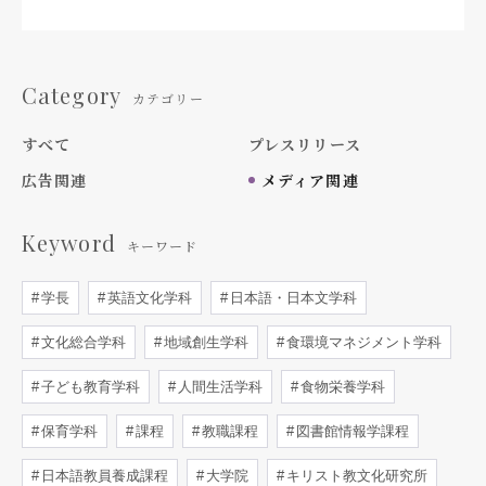
Category
カテゴリー
すべて
プレスリリース
広告関連
メディア関連
Keyword
キーワード
学長
英語文化学科
日本語・日本文学科
文化総合学科
地域創生学科
食環境マネジメント学科
子ども教育学科
人間生活学科
食物栄養学科
保育学科
課程
教職課程
図書館情報学課程
日本語教員養成課程
大学院
キリスト教文化研究所