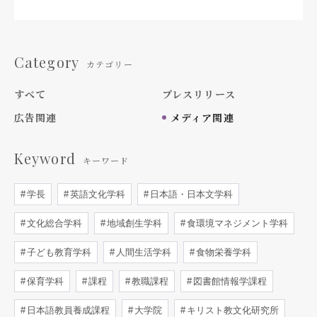
Category
カテゴリー
すべて
プレスリリース
広告関連
メディア関連
Keyword
キーワード
学長
英語文化学科
日本語・日本文学科
文化総合学科
地域創生学科
食環境マネジメント学科
子ども教育学科
人間生活学科
食物栄養学科
保育学科
課程
教職課程
図書館情報学課程
日本語教員養成課程
大学院
キリスト教文化研究所