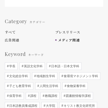
Category
カテゴリー
すべて
プレスリリース
広告関連
メディア関連
Keyword
キーワード
学長
英語文化学科
日本語・日本文学科
文化総合学科
地域創生学科
食環境マネジメント学科
子ども教育学科
人間生活学科
食物栄養学科
保育学科
課程
教職課程
図書館情報学課程
日本語教員養成課程
大学院
キリスト教文化研究所