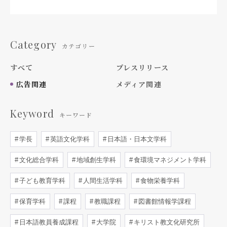
Category
カテゴリー
すべて
プレスリリース
広告関連
メディア関連
Keyword
キーワード
学長
英語文化学科
日本語・日本文学科
文化総合学科
地域創生学科
食環境マネジメント学科
子ども教育学科
人間生活学科
食物栄養学科
保育学科
課程
教職課程
図書館情報学課程
日本語教員養成課程
大学院
キリスト教文化研究所