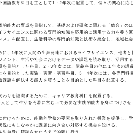
外国語教育科目を主として1・2年次に配置して、個々の関心に応
践的能力の育成を目指して、基礎および研究に関わる「総合」の
イフサイエンスに関わる専門的知識を応用的に活用する力を養う
ンス」を配置し、生活科学の専門的知識と技術を統合し、地域社
めに、1年次に人間の生涯発達におけるライフサイエンス、他者と
ジメント、生活や社会におけるデータや課題を読み取り、活用す
得を目的とした科目、2・3年次には、講義科目の他に１年次の講
とを目的とした実験・実習・演習科目、3・4年次には、各専門科
活課題を解決する能力を培うことを目的とした科目を配置する。
関わりを認識するために、キャリア教育科目を配置する。
会人として生活を円滑に営む上で必要な実践的能力を身につけさせ
に付けるために、能動的学修の要素を取り入れた授業を提供し、
状況にもしなやかに課題に向き合い対応する機会を設ける。
学生自身に確認させたうえで的確に行う。