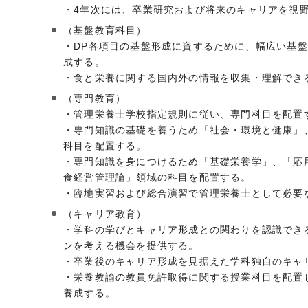
・4年次には、卒業研究および将来のキャリアを視
（基盤教育科目）
・DP各項目の基盤形成に資するために、幅広い基
成する。
・食と栄養に関する国内外の情報を収集・理解でき
（専門教育）
・管理栄養士学校指定規則に従い、専門科目を配置
・専門知識の基礎を養うため「社会・環境と健康」
科目を配置する。
・専門知識を身につけるため「基礎栄養学」、「応
食経営管理論」領域の科目を配置する。
・臨地実習および総合演習で管理栄養士として必要
（キャリア教育）
・学科の学びとキャリア形成との関わりを認識でき
ンを考える機会を提供する。
・卒業後のキャリア形成を見据えた学科独自のキャ
・栄養教諭の教員免許取得に関する授業科目を配置
養成する。