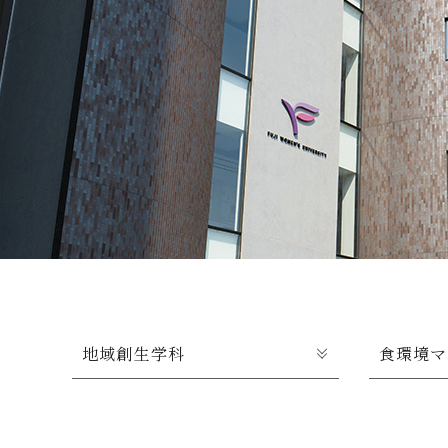
クールバス
３Dパノラマビュー
広報活動
大学へのご支援
いて
プレスリリース
税制上の優遇措置
広告掲載
相続財産によるご
取材・撮影依頼
遺贈寄付について
メディア出演・掲載
ふるさと納税を活
刊行物
た支援制度
大学紹介動画
SNS
地域創生学科
食環境マ
シンボルマーク・校章
自己点検・評価
教職員採用情報