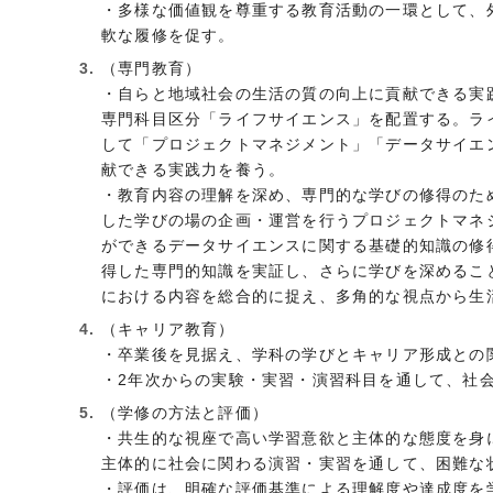
・多様な価値観を尊重する教育活動の一環として、
軟な履修を促す。
（専門教育）
・自らと地域社会の生活の質の向上に貢献できる実
専門科目区分「ライフサイエンス」を配置する。ラ
して「プロジェクトマネジメント」「データサイエ
献できる実践力を養う。
・教育内容の理解を深め、専門的な学びの修得のた
した学びの場の企画・運営を行うプロジェクトマネ
ができるデータサイエンスに関する基礎的知識の修
得した専門的知識を実証し、さらに学びを深めるこ
における内容を総合的に捉え、多角的な視点から生
（キャリア教育）
・卒業後を見据え、学科の学びとキャリア形成との
・2年次からの実験・実習・演習科目を通して、社
（学修の方法と評価）
・共生的な視座で高い学習意欲と主体的な態度を身
主体的に社会に関わる演習・実習を通して、困難な
・評価は、明確な評価基準による理解度や達成度を