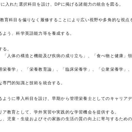
野に入れた選択科目を設け、DPに掲げる諸能力の統合を図る。
盤教育科目を偏りなく履修することにより広い視野や多角的な視点
るよう、科学英語能力等を養成する。
する。
、「人体の構造と機能及び疾病の成り立ち」、「食べ物と健康」
用栄養学」、「栄養教育論」、「臨床栄養学」、「公衆栄養学」
な専門的知識と技術を統合する。
るように導入科目を設け、早期から管理栄養士としてのキャリア
リア教育として、学外実習や実践的な学習機会を提供する。
し、児童・生徒およびその家族の生活の質の向上に寄与するため