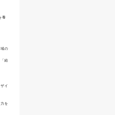
を養
領域の
、「給
デザイ
の力を