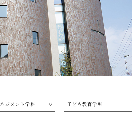
につ
情報公開
学則
寄付
用し
ネジメント学科
子ども教育学科