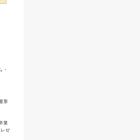
ム・
盤形
卒業
プレゼ