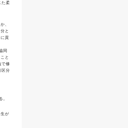
じた柔
ほか、
区分と
会に貢
協同
ること
義で修
目区分
る。
学生が