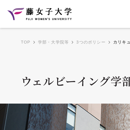
TOP
学部・大学院等
3つのポリシー
カリキュ
建学の理念と教育目
沿革
的
藤のルーツ
学部・学科の教育目的
ウェルビーイング学
大学院の教育目的
アクセス・キャンパ
年間イベントス
ス概要
ュール
花川キャンパス無料ス